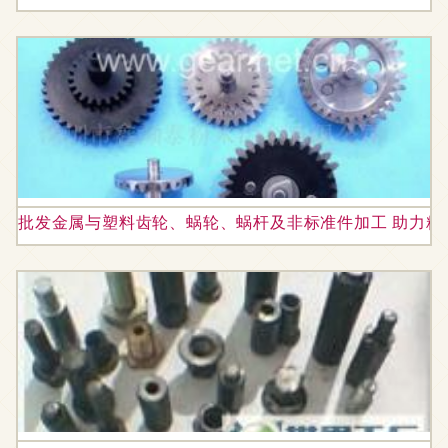
批发金属与塑料齿轮、蜗轮、蜗杆及非标准件加工 助力精