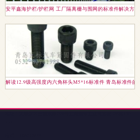
安平鑫海护栏/护栏网 工厂隔离栅与围网的标准件解决方案
解读12.9级高强度内六角杯头M5*16标准件 青岛标准件
地址：无锡新区金城东路299号五洲国际工业博览城106栋130-
132
电话：1860106**