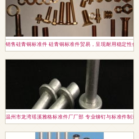
销售硅青铜标准件 硅青铜标准件贸易，呈现耐用稳定性佳
温州市龙湾瑶溪雅格标准件厂厂部 专业铆钉与标准件制造