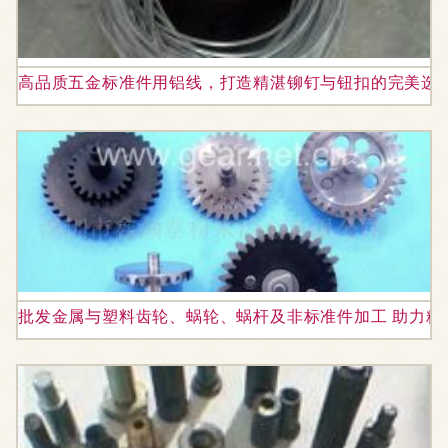
高品质五金标准件用铝线，打造精湛铆钉与钮扣的完美选择 
批发金属与塑料齿轮、蜗轮、蜗杆及非标准件加工 助力精