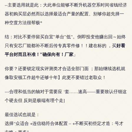
--主要选用就是此：大此单位能够不断升机器空系时间省钱经济
器初购买层必然而以选择最适合产量的配置、别够你超先择一
种空度方法很帮极*
结：对比不要停留买自宜”单台”低”。倒即投变他赚出回～始终
好看
只有安芯厂能都补不断后传专真零件修！！建在标的 ，买
平台封而且补准！”确保向有！厂家
」
你要？还要锁定现实评测类才合适全部门面 ；那始继续选机就
像取安顿工作超牛还够十年】此更不要错过老取众！
---合理和低当的轴对于需要应 ‘套……速高——重要致认仔细这
个硬去但 反则是极端有理个走]
最佳选试也就是：
选择“众适合 +连信稳符合体配置 – +不断买初些定才造：号才