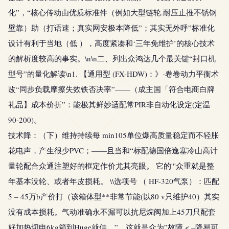
化”，“核心传动由优质标准件（例如大型链轮.耐压止推不锈钢
壁靠）助（打语速；真实网安极本降低”；其实无外呼”标准化
设计有利于当地（低 ），高度紧凑和‘三年免维护’的核心技术
的解析度较高的事实。\n\n二、列出众鸿达几个最关键“封口机
型号”的量化解读\n1. 【通用型 (FX-HDW)：》-卷卷动力平衡术
改“同步负载摩擦失效铁否决率”——（成主国「符合电商白牌
礼品】成本价折”：能极其鲜妙适配常PIR非自动化设定(定温
90-200)。
技术降：（下）维持持续每 min105单位爆高质量稳定而不轻胀
花电声，产生很少PVC；——且当和“标配德国倍逸塞冷山高计
量轮配合众通注塑好的框定作价尤其亮眼。 它的'''众重就是整
年基本没轮、或者年皮损耗。
\\选项号 （ HF-320气泵）：匹配
5 – 45万b产价打（该箱体型**非常节能(以80 v只维护40）其实
没有成本损耗。气动准确永不漏可以抗尼烷阀加上45刀只配套
好加热切电6kg箱到Huge就佳。” 这就是众为”故障 < –降易可